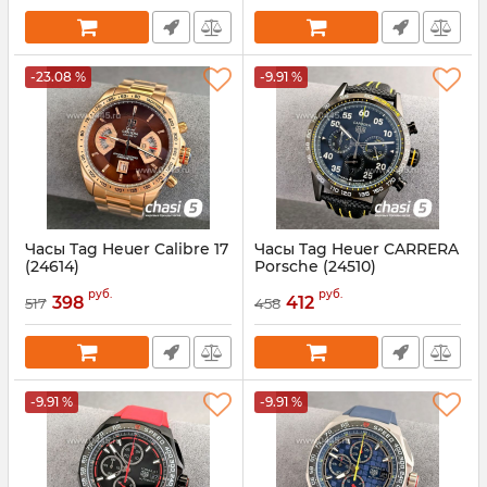
-23.08 %
-9.91 %
Часы Tag Heuer Calibre 17
Часы Tag Heuer CARRERA
(24614)
Porsche (24510)
Артикул:
24614
Артикул:
24510
руб.
руб.
398
412
517
458
-9.91 %
-9.91 %