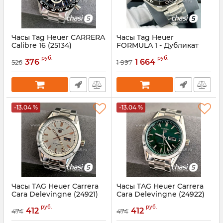
Часы Tag Heuer CARRERA
Часы Tag Heuer
Calibre 16 (25134)
FORMULA 1 - Дубликат
(25081)
Артикул:
25134
руб.
руб.
376
1 664
526
1 997
Артикул:
25081
-13.04 %
-13.04 %
Часы TAG Heuer Carrera
Часы TAG Heuer Carrera
Cara Delevingne (24921)
Cara Delevingne (24922)
Артикул:
24921
Артикул:
24922
руб.
руб.
412
412
474
474