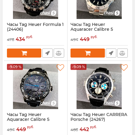
Часы Tag Heuer Formula 1
Часы Tag Heuer
(24406)
Aquaracer Calibre 5
(24404)
Артикул:
24406
руб.
руб.
434
449
478
494
Артикул:
24404
-9.09 %
-9.09 %
Часы Tag Heuer
Часы Tag Heuer CARRERA
Aquaracer Calibre 5
Porsche (24267)
(24403)
Артикул:
24267
руб.
руб.
449
442
494
486
Артикул:
24403