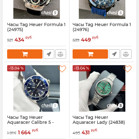
Часы Tag Heuer Formula 1
Часы Tag Heuer Formula 1
(24975)
(24976)
Артикул:
24975
Артикул:
24976
руб.
руб.
434
449
521
539
-13.04 %
-13.04 %
Часы Tag Heuer
Часы Tag Heuer
Aquaracer Calibre 5 -
Aquaracer Lady (24838)
Дубликат (24837)
Артикул:
24838
руб.
руб.
1 664
431
1 914
495
Артикул:
24837