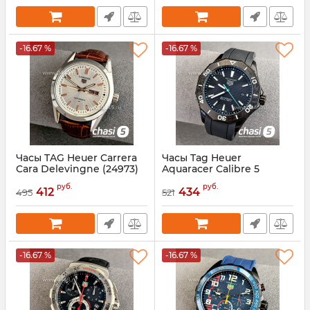
-16.67 %
-16.67 %
Часы TAG Heuer Carrera
Часы Tag Heuer
Cara Delevingne (24973)
Aquaracer Calibre 5
(24974)
Артикул:
24973
руб.
руб.
412
434
495
521
Артикул:
24974
-16.67 %
-16.67 %