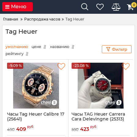
0
Меню
Главная
Распродажа часов
Tag Heuer
Tag Heuer
умолчанию
цене
названию
Фильтр
рейтингу
-9.09 %
-23.08 %
Часы Tag Heuer Calibre 17
Часы TAG Heuer Carrera
(25641)
Cara Delevingne (25313)
Артикул:
25641
Артикул:
25313
руб.
руб.
409
423
450
550