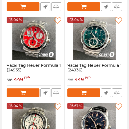
-13.04 %
-13.04 %
Часы Tag Heuer Formula 1
Часы Tag Heuer Formula 1
(24935)
(24936)
Артикул:
24935
Артикул:
24936
руб.
руб.
449
449
516
516
-13.04 %
-16.67 %