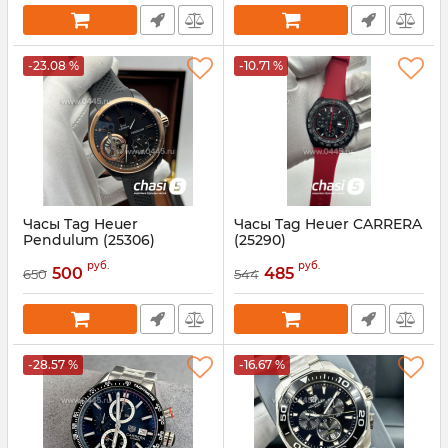
-23.08 %
-10.71 %
Часы Tag Heuer
Часы Tag Heuer CARRERA
Pendulum (25306)
(25290)
Артикул:
25306
Артикул:
25290
руб.
руб.
500
485
650
544
-28.57 %
-16.67 %