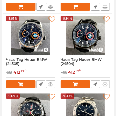
-9.91 %
-9.91 %
Часы Tag Heuer BMW
Часы Tag Heuer BMW
(24505)
(24504)
Артикул:
24505
Артикул:
24504
руб.
руб.
412
412
458
458
-9.09 %
-9.09 %