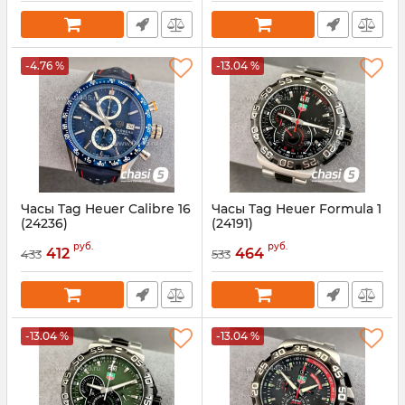
-4.76 %
-13.04 %
Часы Tag Heuer Calibre 16
Часы Tag Heuer Formula 1
(24236)
(24191)
Артикул:
24236
Артикул:
24191
руб.
руб.
412
464
433
533
-13.04 %
-13.04 %