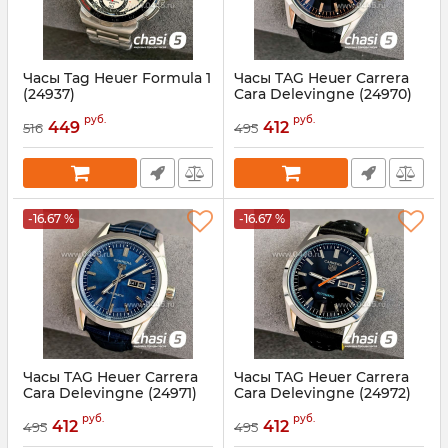
Часы Tag Heuer Formula 1
Часы TAG Heuer Carrera
(24937)
Cara Delevingne (24970)
Артикул:
24937
Артикул:
24970
руб.
руб.
449
412
516
495
-16.67 %
-16.67 %
Часы TAG Heuer Carrera
Часы TAG Heuer Carrera
Cara Delevingne (24971)
Cara Delevingne (24972)
Артикул:
24971
Артикул:
24972
руб.
руб.
412
412
495
495