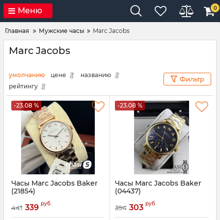
0
Меню
Главная
Мужские часы
Marc Jacobs
Marc Jacobs
умолчанию
цене
названию
Фильтр
рейтингу
-23.08 %
-23.08 %
Часы Marc Jacobs Baker
Часы Marc Jacobs Baker
(21854)
(04437)
Артикул:
21854
Артикул:
4437
руб.
руб.
339
303
441
394