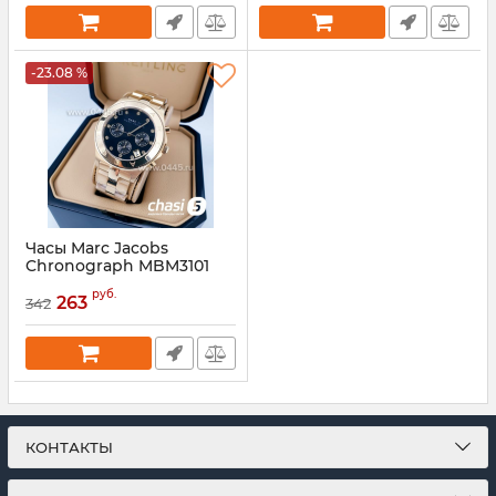
-23.08 %
Часы Marc Jacobs
Chronograph MBM3101
(04444)
руб.
263
342
Артикул:
4444
КОНТАКТЫ