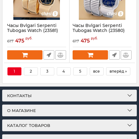
Часы Bvlgari Serpenti
Часы Bvlgari Serpenti
Tubogas Watch (23581)
Tubogas Watch (23580)
Артикул:
23581
Артикул:
23580
руб.
руб.
475
475
617
617
1
2
3
4
5
все
вперёд »
КОНТАКТЫ
О МАГАЗИНЕ
КАТАЛОГ ТОВАРОВ