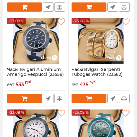
-23.08 %
-23.08 %
Часы Bvlgari Aluminium
Часы Bvlgari Serpenti
Amerigo Vespucci (23558)
Tubogas Watch (23582)
Артикул:
23558
Артикул:
23582
руб.
руб.
533
475
693
617
-23.08 %
-23.08 %