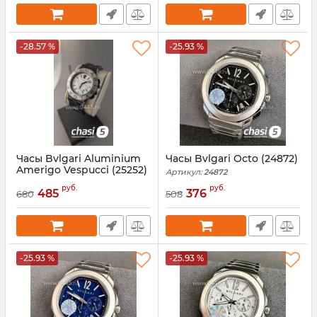
-28.57 %
-25.93 %
Часы Bvlgari Aluminium
Часы Bvlgari Octo (24872)
Amerigo Vespucci (25252)
Артикул:
24872
Артикул:
25252
руб.
руб.
485
376
680
508
-25.93 %
-25.93 %