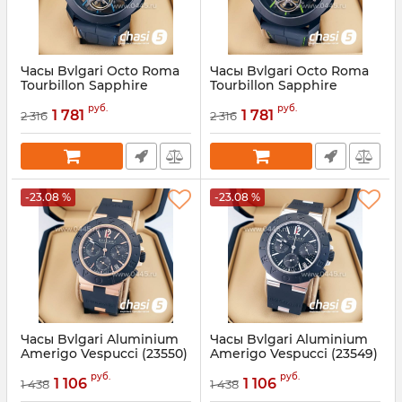
Часы Bvlgari Octo Roma
Часы Bvlgari Octo Roma
Tourbillon Sapphire
Tourbillon Sapphire
(23552)
(23551)
руб.
руб.
1 781
1 781
2 316
2 316
Артикул:
23552
Артикул:
23551
-23.08 %
-23.08 %
Часы Bvlgari Aluminium
Часы Bvlgari Aluminium
Amerigo Vespucci (23550)
Amerigo Vespucci (23549)
Артикул:
23550
Артикул:
23549
руб.
руб.
1 106
1 106
1 438
1 438