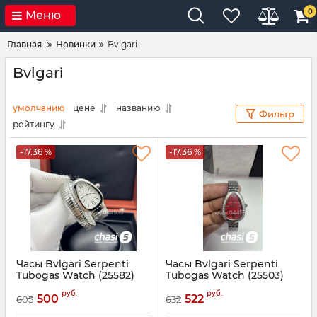
0
Меню
Главная
Новинки
Bvlgari
Bvlgari
умолчанию
цене
названию
Фильтр
рейтингу
-17.36 %
-17.36 %
Часы Bvlgari Serpenti
Часы Bvlgari Serpenti
Tubogas Watch (25582)
Tubogas Watch (25503)
Артикул:
25582
Артикул:
25503
руб.
руб.
500
522
605
632