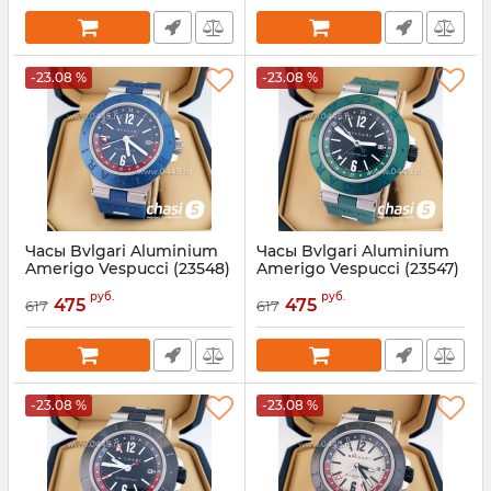
-23.08 %
-23.08 %
Часы Bvlgari Aluminium
Часы Bvlgari Aluminium
Amerigo Vespucci (23548)
Amerigo Vespucci (23547)
Артикул:
23548
Артикул:
23547
руб.
руб.
475
475
617
617
-23.08 %
-23.08 %