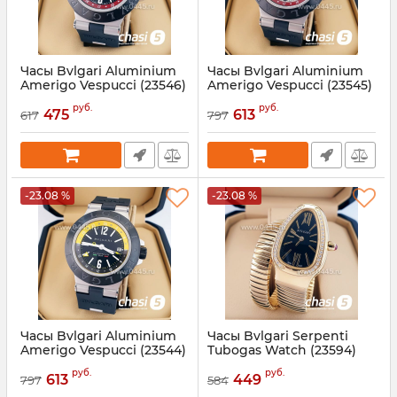
Часы Bvlgari Aluminium
Часы Bvlgari Aluminium
Amerigo Vespucci (23546)
Amerigo Vespucci (23545)
Артикул:
23546
Артикул:
23545
руб.
руб.
475
613
617
797
-23.08 %
-23.08 %
Часы Bvlgari Aluminium
Часы Bvlgari Serpenti
Amerigo Vespucci (23544)
Tubogas Watch (23594)
Артикул:
23544
Артикул:
23594
руб.
руб.
613
449
797
584