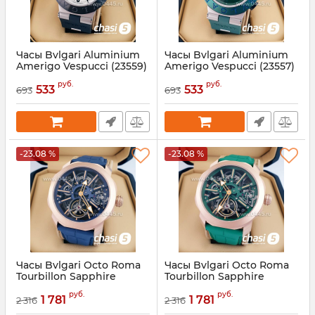
Часы Bvlgari Aluminium
Часы Bvlgari Aluminium
Amerigo Vespucci (23559)
Amerigo Vespucci (23557)
Артикул:
23559
Артикул:
23557
руб.
руб.
533
533
693
693
-23.08 %
-23.08 %
Часы Bvlgari Octo Roma
Часы Bvlgari Octo Roma
Tourbillon Sapphire
Tourbillon Sapphire
(23556)
(23555)
руб.
руб.
1 781
1 781
2 316
2 316
Артикул:
23556
Артикул:
23555