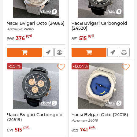
Часы Bvlgari Octo (24865)
Часы Bvlgari Carbongold
(24520)
Артикул:
24865
Артикул:
24520
руб.
руб.
376
515
508
571
-9.91 %
-13.04 %
Часы Bvlgari Carbongold
Часы Bvlgari Octo (24016)
(24519)
Артикул:
24016
Артикул:
24519
руб.
руб.
515
741
571
852