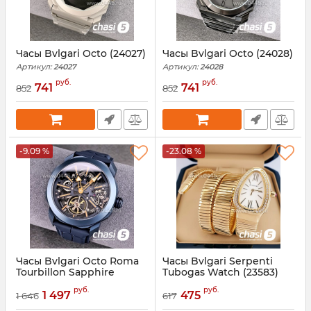
Часы Bvlgari Octo (24027)
Часы Bvlgari Octo (24028)
Артикул:
24027
Артикул:
24028
руб.
руб.
741
741
852
852
-9.09 %
-23.08 %
Часы Bvlgari Octo Roma
Часы Bvlgari Serpenti
Tourbillon Sapphire
Tubogas Watch (23583)
(23830)
Артикул:
23583
руб.
руб.
1 497
475
1 646
617
Артикул:
23830